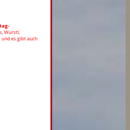
r am Sonntag-
, Würstl,
 und es gibt auch